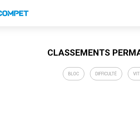
s
Classements nationaux
Classements coupes
Classements VS
Recor
CLASSEMENTS PERM
BLOC
DIFFICULTÉ
VI