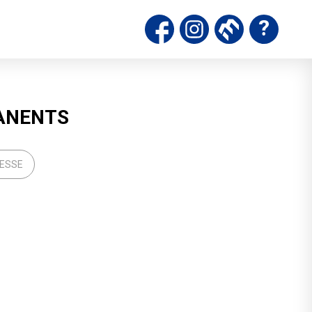
ds
ANENTS
TESSE