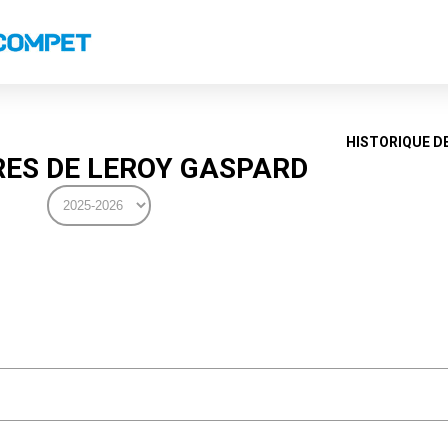
s
Classements nationaux
Classements coupes
Classements VS
Recor
HISTORIQUE D
ES DE LEROY GASPARD