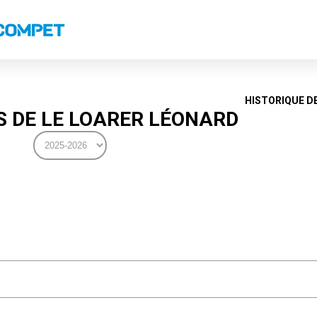
s
Classements nationaux
Classements coupes
Classements VS
Recor
HISTORIQUE D
 DE LE LOARER LÉONARD