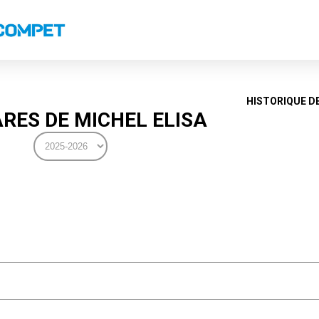
s
Classements nationaux
Classements coupes
Classements VS
Recor
HISTORIQUE D
RES DE MICHEL ELISA