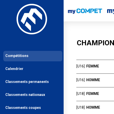
CHAMPION
Compétitions
[U16]
FEMME
Calendrier
Rang
[U16]
HOMME
Classements permanents
GARREC Lucie
1
BRETAGNE SUD 
Rang
[U18]
FEMME
CHARRIAT Clem
Classements nationaux
2
GRIFFON Herri
MAY'ROC
1
GDO - QUIMPER
Rang
PRIZE Aelig
3
[U18]
HOMME
Classements coupes
PITON Lysian
CPB RENNES ES
2
PERONO Maëlle
BRETAGNE SUD 
1