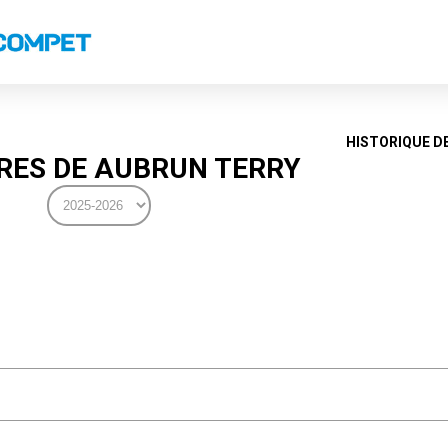
s
Classements nationaux
Classements coupes
Classements VS
Recor
HISTORIQUE D
ES DE AUBRUN TERRY