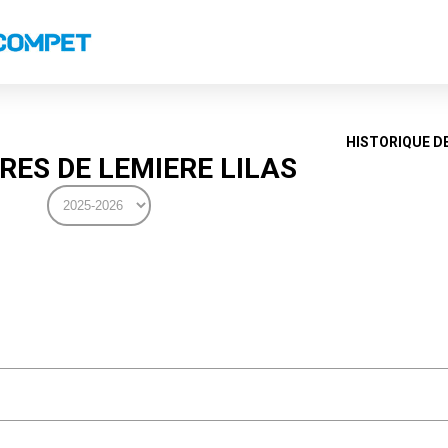
s
Classements nationaux
Classements coupes
Classements VS
Recor
HISTORIQUE D
ES DE LEMIERE LILAS