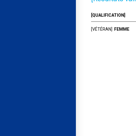
[QUALIFICATION]
[VÉTÉRAN]
FEMME
Rang
Ide
BONZON Nicole
1
CLUB ALPIN FRA
COMPETITION