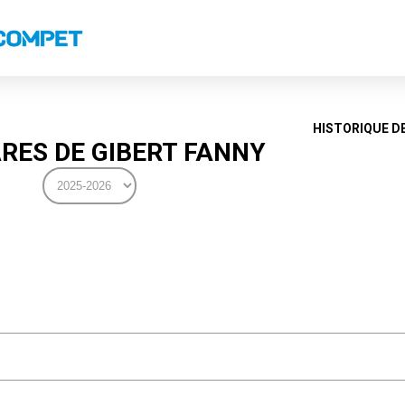
s
Classements nationaux
Classements coupes
Classements VS
Recor
HISTORIQUE D
RES DE GIBERT FANNY